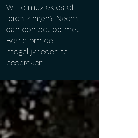
Wil je muziekles of
leren zingen? Neem
dan
contact
op met
Berrie om de
mogelijkheden te
bespreken.