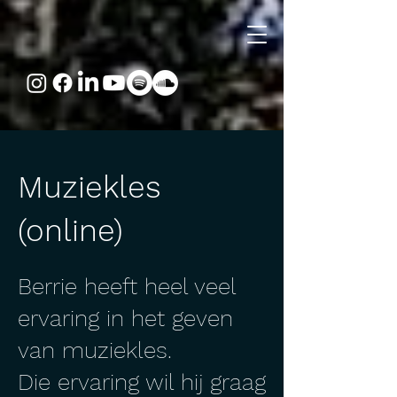
Muziekles
(online)
Berrie heeft heel veel
ervaring in het geven
van muziekles.
Die ervaring wil hij graag