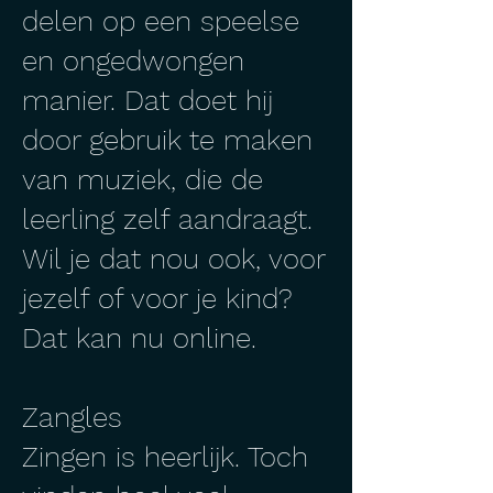
delen op een speelse
en ongedwongen
manier. Dat doet hij
door gebruik te maken
van muziek, die de
leerling zelf aandraagt.
Wil je dat nou ook, voor
jezelf of voor je kind?
Dat kan nu online.
Zangles
Zingen is heerlijk. Toch