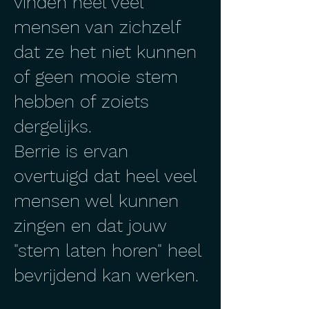
vinden heel veel
mensen van zichzelf
dat ze het niet kunnen
of geen mooie stem
hebben of zoiets
dergelijks.
Berrie is ervan
overtuigd dat heel veel
mensen wel kunnen
zingen en dat jouw
"stem laten horen" heel
bevrijdend kan werken.